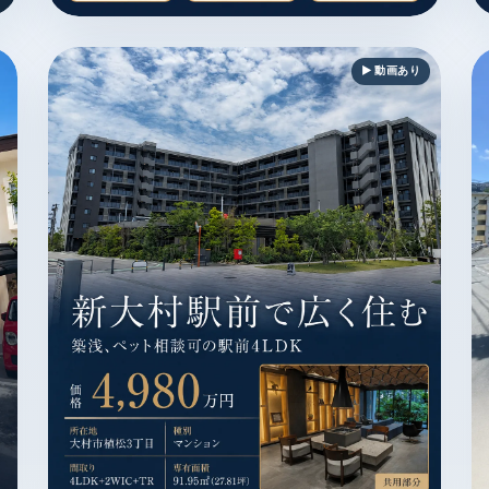
便利地 / 電停・バス停徒歩3分以内 / カウンターキッチン / MAGAZ
長崎市滑石6丁目 / マンション / 1,520万円 / 生活便利地 
大
▶ 動画あり