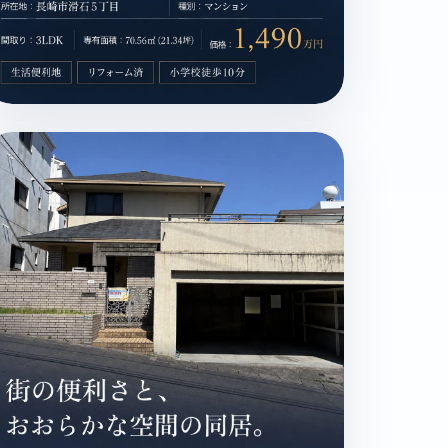
 / 電停・バス停徒歩3分以内 / リノベーション済 / MAGAZINE
崎市滑石5丁目 / マンション / 1,360万円 / 生活便利地 / リフォ