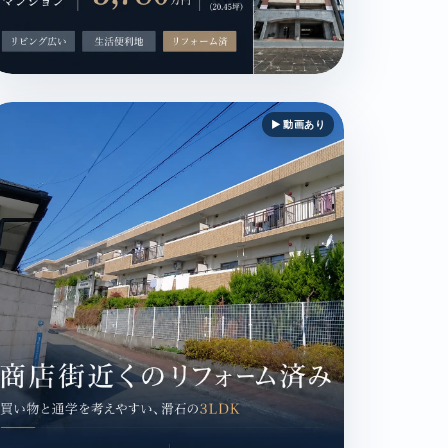
/ 電停・バス停徒歩3分以内 / 角地 / MAGAZINE
崎市浜町 / マンション / 3,780万円 / リビング広い / 生活便利地
▶ 動画あり