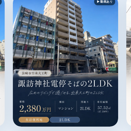
▶ 動画あり
 生活便利地 / 電停・バス停徒歩3分以内 / オール電化 / MAGAZI
長崎市出来大工町 / マンション / 2,380万円 / 生活便利地
長