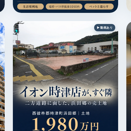
便利地 / 電停・バス停徒歩3分以内 / 設備充実 / MAGAZINE
大村市植松3丁目 / マンション / 4,980万円 / 生活便利地
長
▶ 動画あり