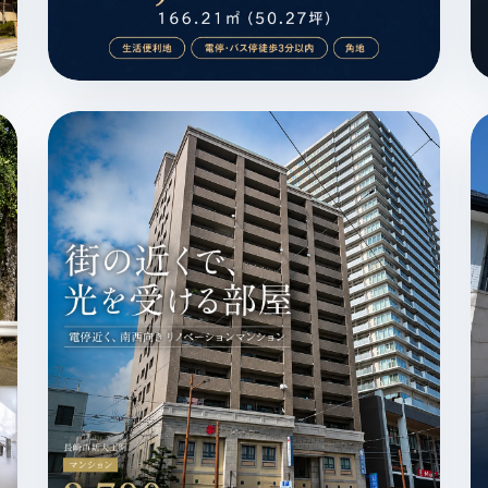
地 / リフォーム済 / MAGAZINE
西彼杵郡時津町浜田郷 / 土地 / 1,980万円 / 生活便利地 
長