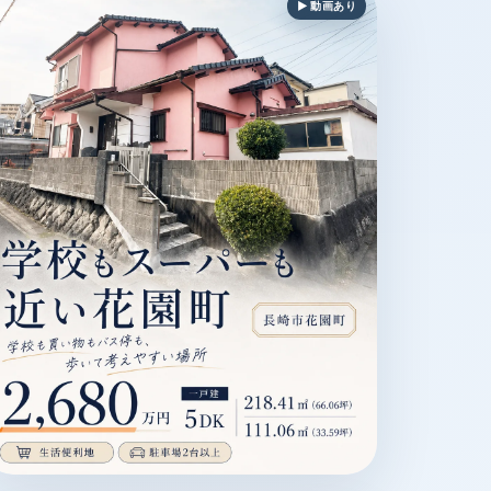
▶ 動画あり
NE
 / 電停・バス停徒歩3分以内 / MAGAZINE
崎市花園町 / 一戸建 / 2,680万円 / 駐車場2台以上 / 生活便利