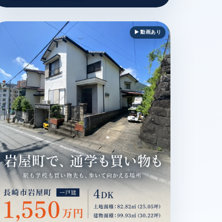
INE
/ リフォーム済 / 駐車場あり / MAGAZINE
村市竹松本町 / 土地 / 1,480万円 / 生活便利地 / 建築条件なし /
▶ 動画あり