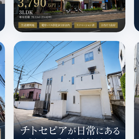
場2台以上 / 生活便利地 / リフォーム済 / MAGAZINE
長崎市新大工町 / マンション / 3,790万円 / 生活便利地
長