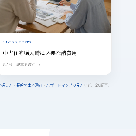
BUYING COSTS
中古住宅購入時に必要な諸費用
約8分 記事を読む →
の探し方
・
長崎の土地選び
・
ハザードマップの見方
など、全8記事。