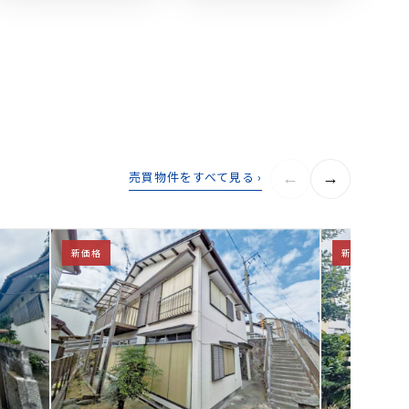
売買物件をすべて見る ›
←
→
新価格
新価格