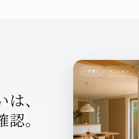
一戸建て
マンション
いは、
確認。