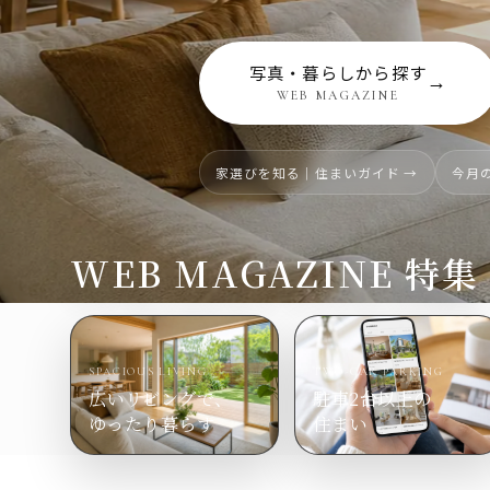
写真・暮らしから探す
→
WEB MAGAZINE
家選びを知る｜住まいガイド →
今月の
WEB MAGAZINE 特集
SPACIOUS LIVING
TWO-CAR PARKING
広いリビングで、
駐車2台以上の
ゆったり暮らす
住まい