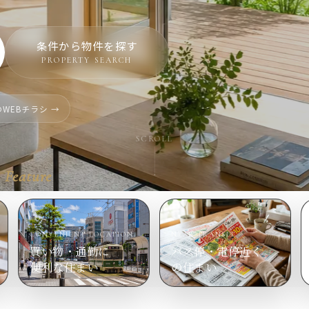
条件から物件を探す
PROPERTY SEARCH
WEBチラシ →
SCROLL
Feature
CONVENIENT LOCATION
NEAR TRANSIT
買い物・通勤に
バス停・電停近く
便利な住まい
の住まい