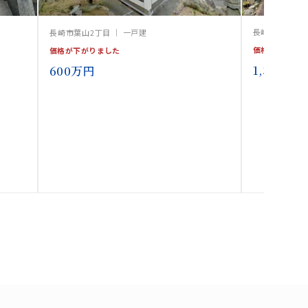
長崎市滑石6丁
長崎市葉山2丁目 ｜ 一戸建
価格が下がりま
価格が下がりました
1,350万円
600万円