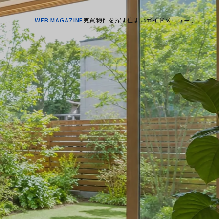
WEB MAGAZINE
売買物件を探す
住まいガイド
メニュー
⌄
、