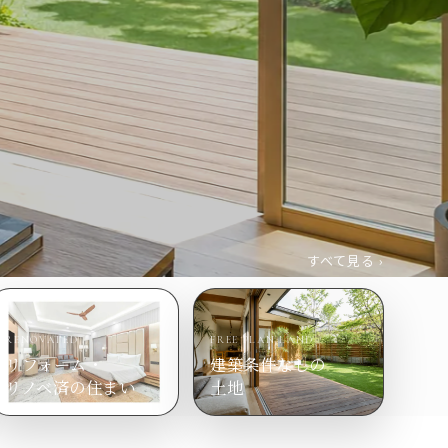
すべて見る ›
RENOVATED
FREE PLAN LAND
リフォーム・
建築条件なしの
リノベ済の住まい
土地