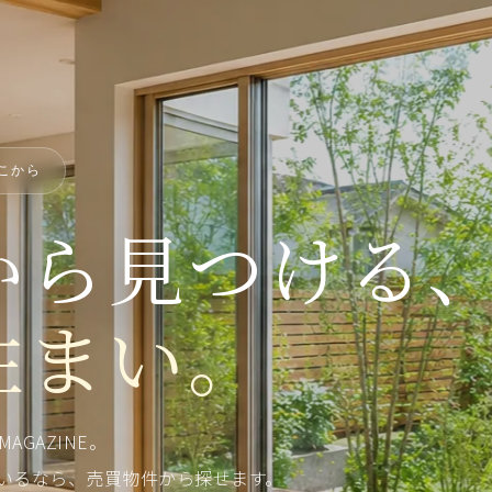
こから
から見つける
住まい。
GAZINE。
いるなら、売買物件から探せます。