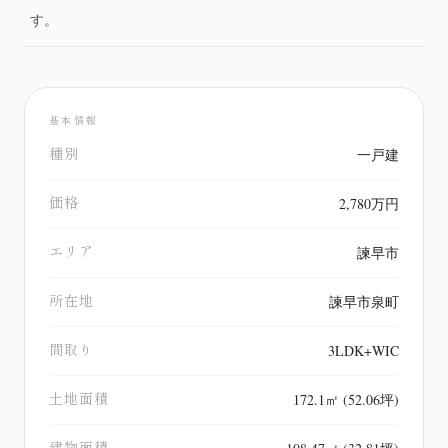
す。
基本情報
種別
一戸建
価格
2,780万円
エリア
諫早市
所在地
諫早市泉町
間取り
3LDK+WIC
土地面積
172.1㎡ (52.06坪)
建物面積