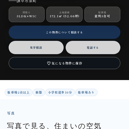
諫早市泉町
間取り
土地面積
駐車場
3LDK+WIC
172.1㎡ (52.06坪)
並列3台可
この物件について相談する
見学相談
電話する
♡
気になる物件に保存
駐車場2台以上
新築
小学校徒歩10分
駐車場あり
写真
写真で見る、住まいの空気