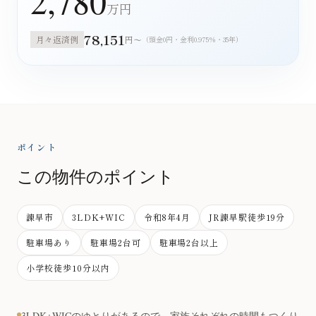
2,780
万円
78,151
月々返済例
円〜
（頭金0円・金利0.975%・35年）
ポイント
この物件のポイント
諫早市
3LDK+WIC
令和8年4月
JR諫早駅徒歩19分
駐車場あり
駐車場2台可
駐車場2台以上
小学校徒歩10分以内
3LDK+WICのゆとりがあるので、家族それぞれの時間もつくり