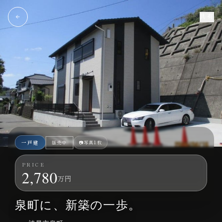
共有
一戸建
📷
写真1枚
販売中
PRICE
2,780
万円
諫早市泉町｜一戸建｜3LDK+WIC｜2,780万円
泉町に、新築の一歩。