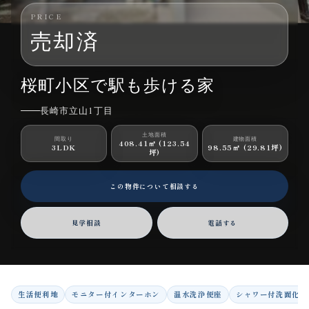
PRICE
売却済
長崎市立山1丁目｜一戸建｜3LDK
桜町小区で駅も歩ける家
長崎市立山1丁目
土地面積
間取り
建物面積
408.41㎡ (123.54
3LDK
98.55㎡ (29.81坪)
坪)
この物件について相談する
見学相談
電話する
生活便利地
モニター付インターホン
温水洗浄便座
シャワー付洗面化粧