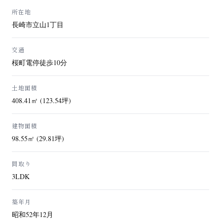
所在地
長崎市立山1丁目
交通
桜町電停徒歩10分
土地面積
408.41㎡ (123.54坪)
建物面積
98.55㎡ (29.81坪)
間取り
3LDK
築年月
昭和52年12月