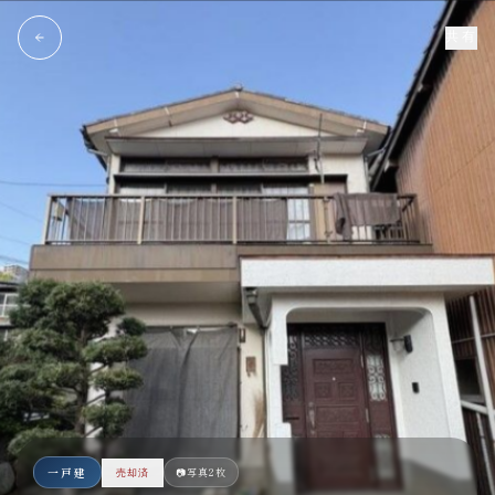
共有
一戸建
📷
写真2枚
売却済