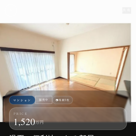
共有
マンション
📷
写真5枚
販売中
PRICE
1,520
万円