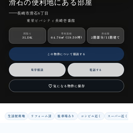
長崎市滑石6丁目｜マンション｜3LDK｜1,520万円
滑石の便利地にある部屋
長崎市滑石6丁目
東栄ビバシティ長崎壱番館
間取り
専有面積
所在階
3LDK
64.76㎡ (19.59坪)
2階部分/11階建て
この物件について相談する
見学相談
電話する
♡
気になる物件に保存
生活便利地
リフォーム済
駐車場あり
コンビニ近く
スーパー近く