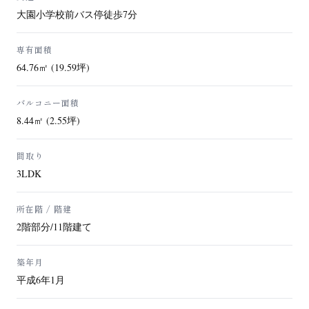
大園小学校前バス停徒歩7分
専有面積
64.76㎡ (19.59坪)
バルコニー面積
8.44㎡ (2.55坪)
間取り
3LDK
所在階 / 階建
2階部分/11階建て
築年月
平成6年1月