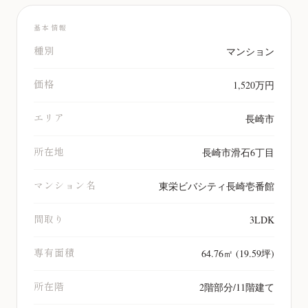
基本情報
種別
マンション
価格
1,520万円
エリア
長崎市
所在地
長崎市滑石6丁目
マンション名
東栄ビバシティ長崎壱番館
間取り
3LDK
専有面積
64.76㎡ (19.59坪)
所在階
2階部分/11階建て