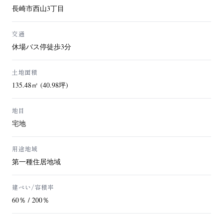
長崎市西山3丁目
交通
休場バス停徒歩3分
土地面積
135.48㎡ (40.98坪)
地目
宅地
用途地域
第一種住居地域
建ぺい/容積率
60％ / 200％