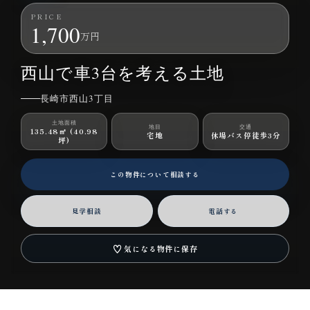
PRICE
1,700
万円
長崎市西山3丁目｜土地｜1,700万円
西山で車3台を考える土地
長崎市西山3丁目
土地面積
地目
交通
135.48㎡ (40.98
宅地
休場バス停徒歩3分
坪)
この物件について相談する
見学相談
電話する
♡
気になる物件に保存