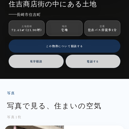
長崎市住吉町｜土地
住吉商店街の中にある土地
長崎市住吉町
土地面積
地目
交通
72.41㎡ (21.90坪)
宅地
住吉バス停徒歩1分
この物件について相談する
見学相談
電話する
写真
写真で見る、住まいの空気
写真1枚