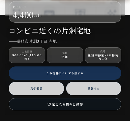
PRICE
4,400
万円
長崎市片渕3丁目 売地｜土地｜4,400万円
コンビニ近くの片淵宅地
長崎市片渕3丁目 売地
土地面積
交通
地目
363.63㎡ (110.00
経済学部前バス停徒
宅地
坪)
歩4分
この物件について相談する
見学相談
電話する
♡
気になる物件に保存