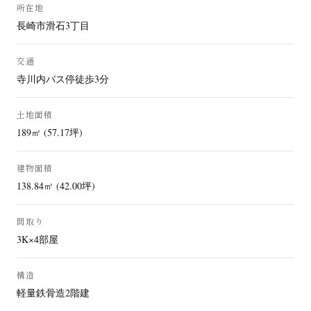
所在地
長崎市滑石3丁目
交通
寺川内バス停徒歩3分
土地面積
189㎡ (57.17坪)
建物面積
138.84㎡ (42.00坪)
間取り
3K×4部屋
構造
軽量鉄骨造2階建