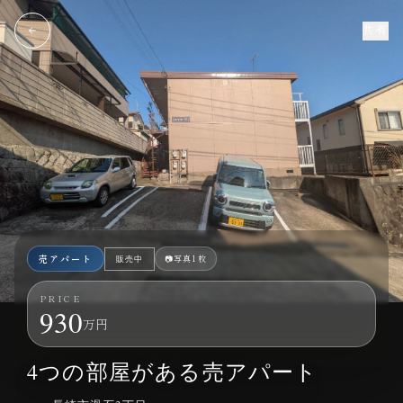
共有
売アパート
📷
写真1枚
販売中
PRICE
930
万円
長崎市滑石3丁目｜売アパート｜3K×4部屋｜930万円
4つの部屋がある売アパート