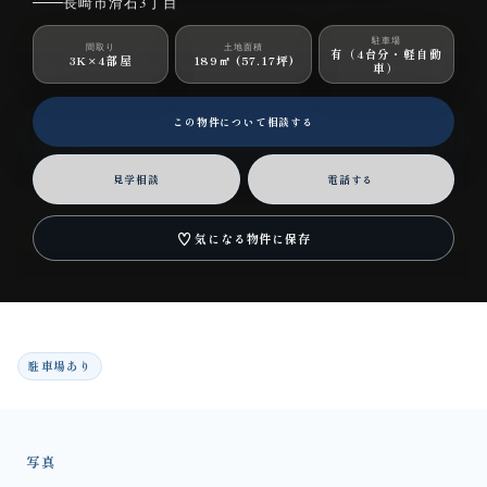
長崎市滑石3丁目
駐車場
間取り
土地面積
有（4台分・軽自動
3K×4部屋
189㎡ (57.17坪)
車）
この物件について相談する
見学相談
電話する
♡
気になる物件に保存
駐車場あり
写真