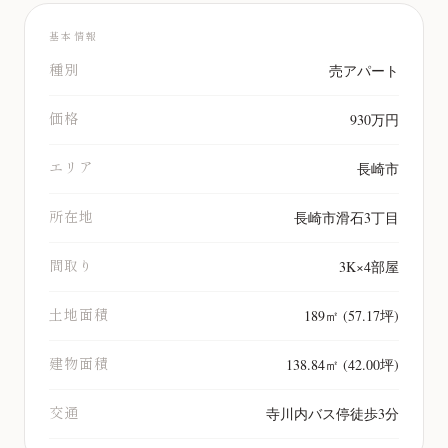
基本情報
種別
売アパート
価格
930万円
エリア
長崎市
所在地
長崎市滑石3丁目
間取り
3K×4部屋
土地面積
189㎡ (57.17坪)
建物面積
138.84㎡ (42.00坪)
交通
寺川内バス停徒歩3分