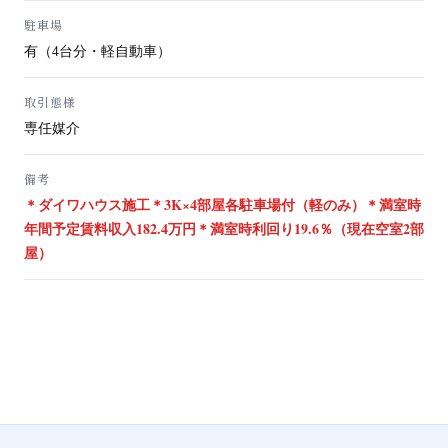
駐車場
有（4台分・軽自動車）
取引態様
専任媒介
備考
＊ダイワハウス施工＊3K×4部屋各駐車場付（軽のみ）＊満室時
年間予定賃料収入182.4万円＊満室時利回り19.6％（現在空室2部
屋）